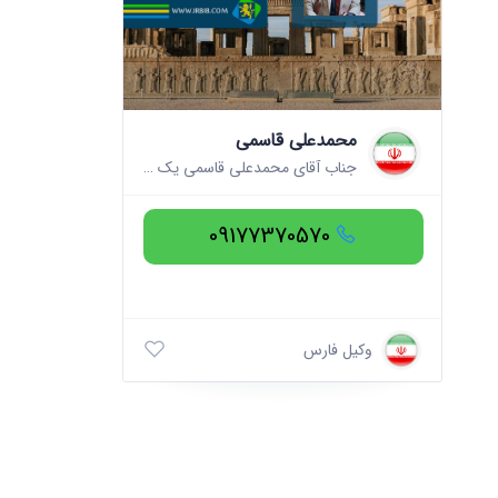
محمدعلی قاسمی
جناب آقای محمدعلی قاسمی یک وکیل در استان
09177370570
وکیل فارس