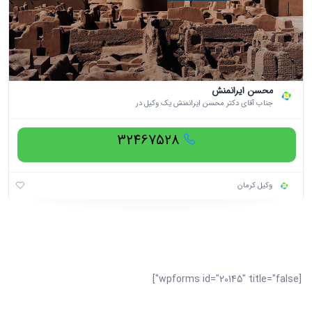
محسن ایرانمنش
جناب آقای دکتر محسن ایرانمنش یک وکیل در
32467528
وکیل کرمان
[wpforms id="20145" title="false"]