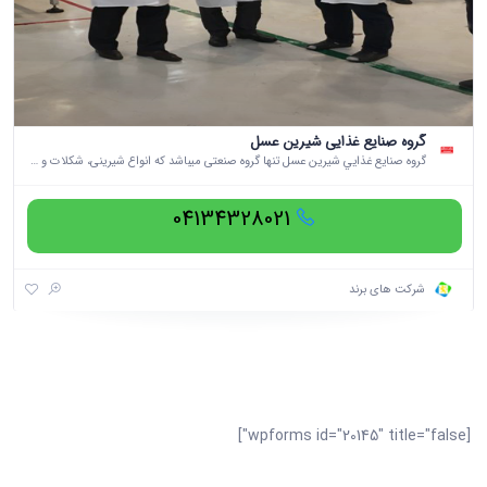
گروه صنايع غذايي شيرين عسل
گروه صنايع غذايي شيرين عسل تنها گروه صنعتی میباشد که انواع شیرینی، شکلات و محصولات کاکائو با تنوع بالا برای مصرف کنندگان تولید و توزیع میکند.
04134328021
شرکت های برند
[wpforms id="20145" title="false"]