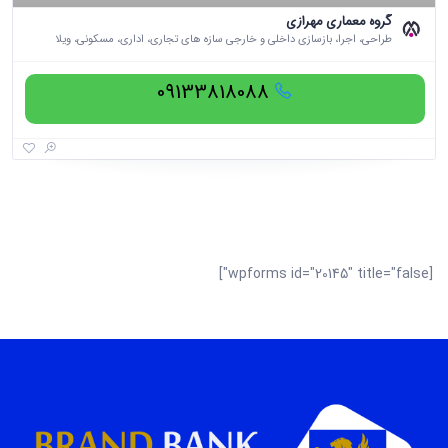
گروه معماری مهرازی
طراحی، اجرا، بازسازی داخلی و خارجی سازه های تجاری، اداری، مسکونی، ویلا
09133818088
[wpforms id="20145" title="false"]