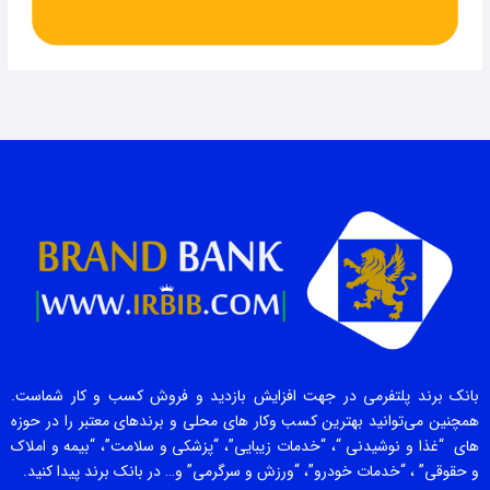
بانک برند پلتفرمی در جهت افزایش بازدید و فروش کسب و کار شماست.
همچنین می‌توانید بهترین کسب وکار های محلی و برندهای معتبر را در حوزه
های “غذا و نوشیدنی “، “خدمات زیبایی”، “پزشکی و سلامت”، “بیمه و املاک
و حقوقی” ، “خدمات خودرو”، “ورزش و سرگرمی” و… در بانک برند پیدا کنید.