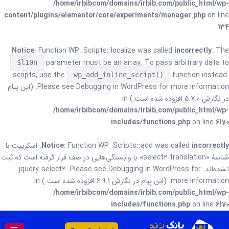
/home/irbibcom/domains/irbib.com/public_html/wp-
content/plugins/elementor/core/experiments/manager.php
on line
134
Notice
: Function WP_Scripts::localize was called
incorrectly
. The
parameter must be an array. To pass arbitrary data to
$l10n
scripts, use the
function instead.
wp_add_inline_script()
Debugging in WordPress
Please see
for more information. (این پیام
در نگارش 5.7.0 افزوده شده است.) in
/home/irbibcom/domains/irbib.com/public_html/wp-
includes/functions.php
on line
6170
incorrectly
: Function WP_Scripts::add was called
Notice
. اسکریپت با
شناسهٔ «select2-translation» با وابستگی‌هایی در صف قرار گرفته است که ثبت
نشده‌اند: jquery-select2. Please see
for
Debugging in WordPress
more information. (این پیام در نگارش 6.9.1 افزوده شده است.) in
/home/irbibcom/domains/irbib.com/public_html/wp-
includes/functions.php
on line
6170