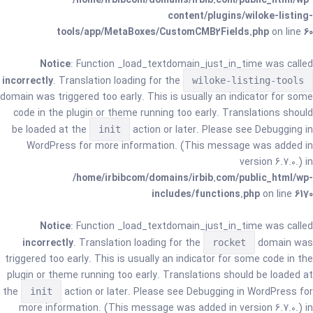
/home/irbibcom/domains/irbib.com/public_html/wp-
content/plugins/wiloke-listing-
tools/app/MetaBoxes/CustomCMB2Fields.php
on line
60
Notice
: Function _load_textdomain_just_in_time was called
incorrectly
. Translation loading for the
wiloke-listing-tools
domain was triggered too early. This is usually an indicator for some
code in the plugin or theme running too early. Translations should
be loaded at the
action or later. Please see
Debugging in
init
WordPress
for more information. (This message was added in
version 6.7.0.) in
/home/irbibcom/domains/irbib.com/public_html/wp-
includes/functions.php
on line
6170
Notice
: Function _load_textdomain_just_in_time was called
incorrectly
. Translation loading for the
domain was
rocket
triggered too early. This is usually an indicator for some code in the
plugin or theme running too early. Translations should be loaded at
the
action or later. Please see
Debugging in WordPress
for
init
more information. (This message was added in version 6.7.0.) in