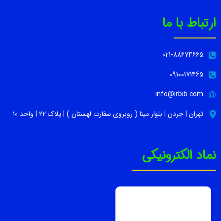
ارتباط با ما
021-88674665
09100171465
info@irbib.com
تهران | جردن | بلوار مینا ( روبروی سفارت لهستان ) | پلاک ۲۲ | واحد ۱۰
نماد الکترونیکی