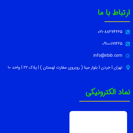
ارتباط با ما
021-88674665
09100171465
info@irbib.com
تهران | جردن | بلوار مینا ( روبروی سفارت لهستان ) | پلاک ۲۲ | واحد ۱۰
نماد الکترونیکی