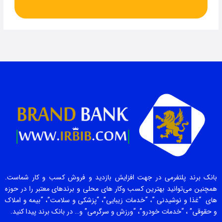
بانک برند پلتفرمی در جهت افزایش بازدید و فروش کسب و کار شماست.
همچنین می‌توانید بهترین کسب وکار های محلی و برندهای معتبر را در حوزه
های “غذا و نوشیدنی “، “خدمات زیبایی”، “پزشکی و سلامت”، “بیمه و املاک
و حقوقی” ، “خدمات خودرو”، “ورزش و سرگرمی” و… در بانک برند پیدا کنید.