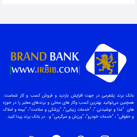
بانک برند پلتفرمی در جهت افزایش بازدید و فروش کسب و کار شماست.
همچنین می‌توانید بهترین کسب وکار های محلی و برندهای معتبر را در حوزه
های “غذا و نوشیدنی “، “خدمات زیبایی”، “پزشکی و سلامت”، “بیمه و املاک
و حقوقی” ، “خدمات خودرو”، “ورزش و سرگرمی” و… در بانک برند پیدا کنید.