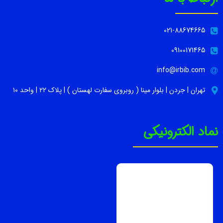
021-88674665
09100171465
info@irbib.com
تهران | جردن | بلوار مینا ( روبروی سفارت لهستان ) | پلاک ۲۲ | واحد ۱۰
نماد الکترونیکی