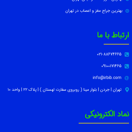
بهترین جراح مغز و اعصاب در تهران
ارتباط با ما
021-88674665
09100171465
info@irbib.com
تهران | جردن | بلوار مینا ( روبروی سفارت لهستان ) | پلاک ۲۲ | واحد ۱۰
نماد الکترونیکی