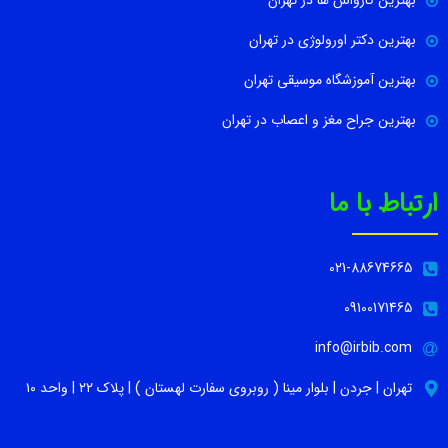
بهترین کارواش ها در تهران
بهترین دکتر اورولوژی در تهران
بهترین آموزشگاه موسیقی تهران
بهترین جراح مغز و اعصاب در تهران
ارتباط با ما
021-88674665
09100171465
info@irbib.com
تهران | جردن | بلوار مینا ( روبروی سفارت لهستان ) | پلاک ۲۲ | واحد ۱۰