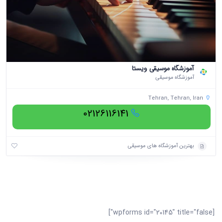
آموزشگاه موسیقی ویستا
آموزشگاه موسیقی
Tehran, Tehran, Iran
02126116141
بهترین آموزشگاه های موسیقی
[wpforms id="20145" title="false"]