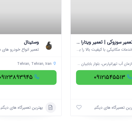
تعمیر سوزوکی | تعمیر ویتارا | تعمیر سوزوکی ویتارا | تعمیرگاه سوزوکی
وستینال
خدمات مکانیکی با کیفیت بالا را با قیمت مقرون به صرفه
رانپارس، بلوار باباییان جنوب، خیابان پنجم شیدایی، کوچه پنج شمالی، پلاک ۱۰
Tehran, Tehran, Iran
09123893945
09121545513
رین تعمیرگاه های دیگنیتی
بهترین تعمیرگاه های دیگنی
الان باز است