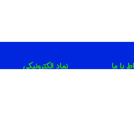
اط با ما
نماد الکترونیکی
021-886746
091001714
info@irbib.c
ران | جردن | بلوار مینا ( روبروی
ارت لهستان ) | پلاک ۲۲ | واحد ۱۰