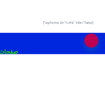
[wpforms id="20145" title="false"]
صفحات برت
بانک برند پلتفرمی در جهت افزایش بازدید و فروش
بهترین سال
کسب و کار شماست. همچنین می‌توانید بهترین
بهترین دن
کسب وکار های محلی و برندهای معتبر را در حوزه
های “غذا و نوشیدنی “، “خدمات زیبایی”، “پزشکی و
بهترین کل
سلامت”، “بیمه و املاک و حقوقی” ، “خدمات
خودرو”، “ورزش و سرگرمی” و… در بانک برند پیدا
بهترین تعم
کنید.