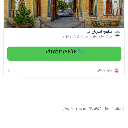
مطهره امیریان فر
سرکار خانم مطهره امیریان فر یک وکیل در
09125314494
وکیل سمنان
[wpforms id="20145" title="false"]