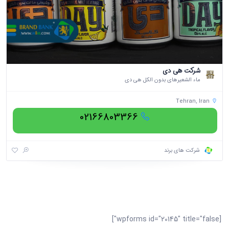
شرکت هی دی
ماء الشعیرهای بدون الکل هی دی
Tehran, Iran
02166803366
شرکت های برند
[wpforms id="20145" title="false"]