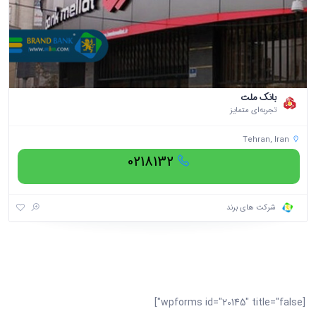
بانک ملت
تجربه‌ای متمایز
Tehran, Iran
0218132
شرکت های برند
[wpforms id="20145" title="false"]