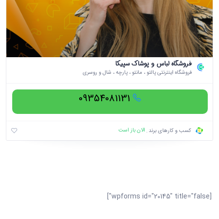
فروشگاه لباس و پوشاک سپیکا
فروشگاه اینترنتی پالتو ، مانتو ، پارچه ، شال و روسری
09354081131
الان باز است
کسب و کارهای برند
[wpforms id="20145" title="false"]