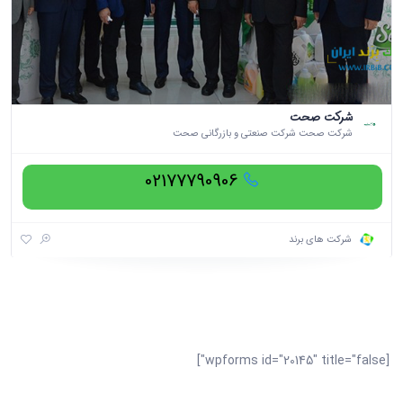
شرکت صحت
شرکت صحت شرکت صنعتی و بازرگانی صحت
02177790906
شرکت های برند
[wpforms id="20145" title="false"]