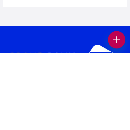
بانک برند پلتفرمی در جهت افزایش بازدید و فروش کسب و کار شماست.
همچنین می‌توانید بهترین کسب وکار های محلی و برندهای معتبر را در حوزه
های “غذا و نوشیدنی “، “خدمات زیبایی”، “پزشکی و سلامت”، “بیمه و املاک
و حقوقی” ، “خدمات خودرو”، “ورزش و سرگرمی” و… در بانک برند پیدا کنید.