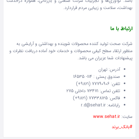
باشد. نوآوری‌ها و تجربیات شرکت صنعتی و بازرگانی، همواره درخدمت
بهداشت، سلامت و زیبایی مردم قراردارد.
ارتباط با ما
شرکت صحت تولید کننده محصولات شوینده و بهداشتی و آرایشی به
منظور ارتقاء سطح کیفی محصولات و خدمات خود آماده دریافت نظرات و
پیشنهادات شما عزیزان می باشد.
آدرس: تهران
صندوق پستی : 114- 16535
تلفن: 77790906 (9821+)
تلفن تماس: 73471 داخلی 275
فاکس: 77338125 (9821+)
رایانامه: r.d@sehat.ir
سایت:
www.sehat.ir
#بانک_برند