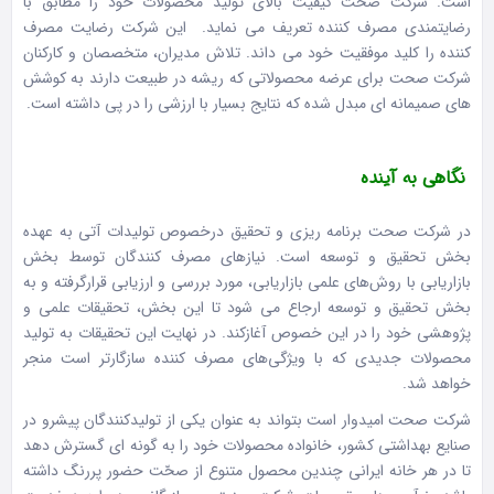
است. شركت صحت كيفيت بالای توليد محصولات خود را مطابق با
رضايتمندی مصرف كننده تعريف می نمايد. این شرکت رضایت مصرف
کننده را كليد موفقيت خود می داند. تلاش مديران، متخصصان و كاركنان
شرکت صحت برای عرضه محصولاتی كه ريشه در طبيعت دارند به كوشش
های صميمانه ای مبدل شده كه نتايج بسيار با ارزشی را در پی داشته است.
نگاهی به آینده
در شرکت صحت برنامه ‌ریزی و تحقیق درخصوص تولیدات آتی به عهده
بخش تحقیق و توسعه است. نیازهای مصرف كنندگان توسط بخش
بازاریابی با روش‌های علمی بازاریابی، مورد بررسی و ارزیابی قرارگرفته و به
بخش تحقیق و توسعه ارجاع می شود تا این بخش، تحقیقات علمی و
پژوهشی خود را در این خصوص آغازكند. در نهایت این تحقیقات به تولید
محصولات جدیدی كه با ویژگی‌های مصرف‌‌ كننده سازگارتر است منجر
خواهد شد.
شرکت صحت امیدوار است بتواند به عنوان یكی از تولیدكنندگان پیشرو در
صنایع بهداشتی كشور، خانواده محصولات خود را به گونه ‌ای گسترش دهد
تا در هر خانه ایرانی چندین محصول متنوع از صحّت حضور پر‌رنگ داشته