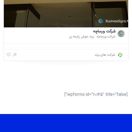
شرکت ورساچه
شرکت ورساچه برند خوش رایحه ی
شرکت های برند
[wpforms id="20145" title="false"]