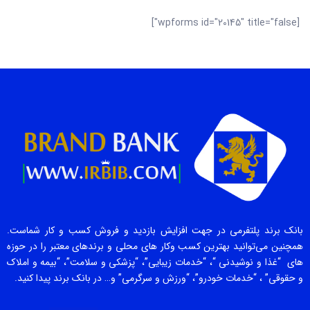
[wpforms id="20145" title="false"]
بانک برند پلتفرمی در جهت افزایش بازدید و فروش کسب و کار شماست.
همچنین می‌توانید بهترین کسب وکار های محلی و برندهای معتبر را در حوزه
های “غذا و نوشیدنی “، “خدمات زیبایی”، “پزشکی و سلامت”، “بیمه و املاک
و حقوقی” ، “خدمات خودرو”، “ورزش و سرگرمی” و… در بانک برند پیدا کنید.