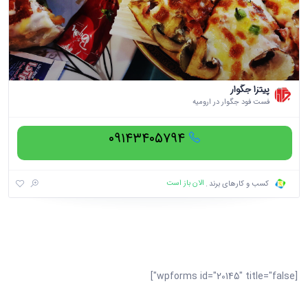
پیتزا جگوار
فست فود جگوار در ارومیه
۰۹۱۴۳۴۰۵۷۹۴
الان باز است
کسب و کارهای برند
[wpforms id="20145" title="false"]