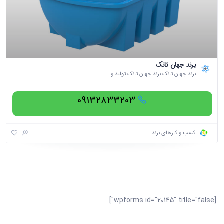
برند جهان تانک
برند جهان تانک برند جهان تانک تولید و
09132833203
کسب و کارهای برند
[wpforms id="20145" title="false"]