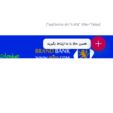
[wpforms id="20145" title="false"]
همین حالا با ما ارتباط بگیرید
صفحات برت
بهترین سال
بانک برند پلتفرمی در جهت افزایش بازدید و فروش
کسب و کار شماست. همچنین می‌توانید بهترین
بهترین دن
کسب وکار های محلی و برندهای معتبر را در حوزه
های “غذا و نوشیدنی “، “خدمات زیبایی”، “پزشکی و
بهترین کل
سلامت”، “بیمه و املاک و حقوقی” ، “خدمات
بهترین تعم
خودرو”، “ورزش و سرگرمی” و… در بانک برند پیدا
کنید.