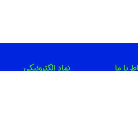
اط با ما
نماد الکترونیکی
021-886746
091001714
info@irbib.c
ران | جردن | بلوار مینا ( روبروی
ارت لهستان ) | پلاک ۲۲ | واحد ۱۰