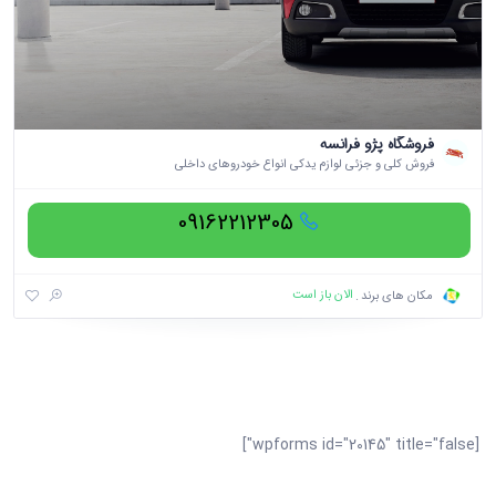
فروشگاه پژو فرانسه
فروش کلی و جزئی لوازم یدکی انواع خودروهای داخلی
09162212305
الان باز است
مکان های برند
[wpforms id="20145" title="false"]