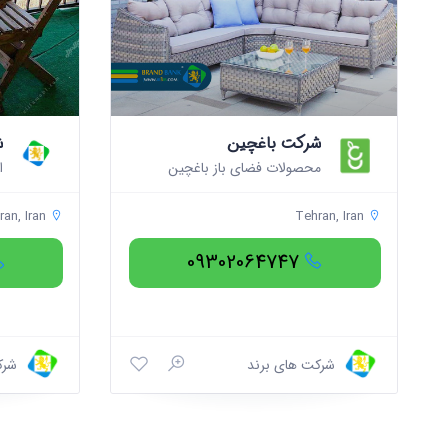
شرکت باغچین
ش
محصولات فضای باز باغچین
an, Iran
Tehran, Iran
09302064747
شرکت های برند
شرک