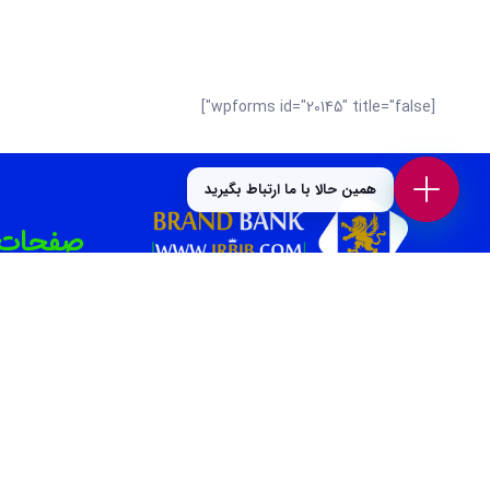
[wpforms id="20145" title="false"]
همین حالا با ما ارتباط بگیرید
صفحات برت
بهترین سال
بانک برند پلتفرمی در جهت افزایش بازدید و فروش
کسب و کار شماست. همچنین می‌توانید بهترین
بهترین دن
کسب وکار های محلی و برندهای معتبر را در حوزه
های “غذا و نوشیدنی “، “خدمات زیبایی”، “پزشکی و
بهترین کل
سلامت”، “بیمه و املاک و حقوقی” ، “خدمات
بهترین تعم
خودرو”، “ورزش و سرگرمی” و… در بانک برند پیدا
کنید.