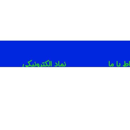
اط با ما
نماد الکترونیکی
021-886746
091001714
info@irbib.c
ران | جردن | بلوار مینا ( روبروی
ارت لهستان ) | پلاک ۲۲ | واحد ۱۰