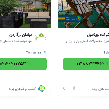
رکت ویلامبل
مبلمان رزگاردن
انواع محصولات فضای باز و باغ ویلامبل
Tehran, Iran
Tehr
02126200753
02188734462
ت های برند
کسب و کارهای برند