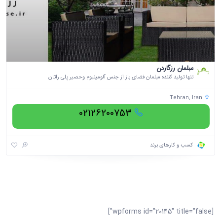
مبلمان رزگاردن
تنها تولید کننده مبلمان فضای باز از جنس آلومینیوم وحصیر پلی راتان
Tehran, Iran
02126200753
کسب و کارهای برند
[wpforms id="20145" title="false"]