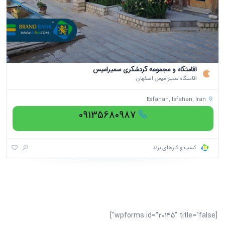
اقامتگاه و مجموعه گردشگری سمیرامیس
اقامتگاه سمیرامیس اصفهان
Esfahan, Isfahan, Iran
09135680987
کسب و کارهای برند
[wpforms id="20145" title="false"]