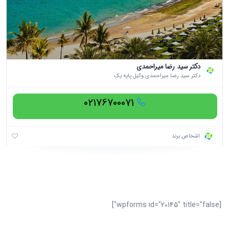
دکتر سید رضا میراحمدی
دکتر سید رضا میراحمدی وکیل پایه یک
02176700071
اشخاص برند
[wpforms id="20145" title="false"]