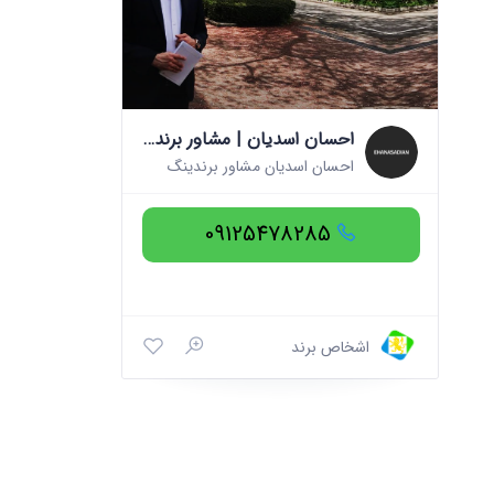
احسان اسدیان | مشاور برندینگ
احسان اسدیان مشاور برندینگ
09125478285
اشخاص برند