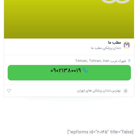
مطب ما
دندان پزشکی مطب ما
شهرک غرب, Tehran, Tehran, Iran
09021380019
بهترین دندان پزشکی های تهران
[wpforms id="20145" title="false"]