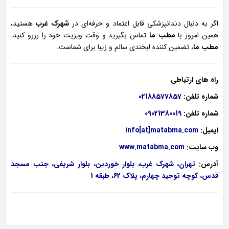
اگر به دنبال دندانپزشکی قابل اعتماد و حرفه‌ای در
شهرک غرب
هستید،
همین امروز با
مطب ما
تماس بگیرید و وقت ویزیت خود را رزرو کنید.
مطب ما
، تضمین کننده لبخندی سالم و زیبا برای شماست.
راه های ارتباطی
شماره تلفن:
02188577857
شماره تلفن:
09021380019
ایمیل:
info[at]matabma.com
وب سایت:
www.matabma.com
آدرس:
تهران، شهرک غرب، بلوار خوردین، بلوار شریفی، جنب مسجد
قدس، کوچه توحید چهارم، پلاک 62، طبقه 1
بانک برند ایران