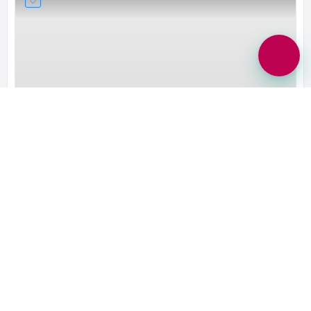
بهزاد رضایی
نمایندگی ایران خودرو 2104
Shahr-e Kord, Chaharmahal and Bakhtiari, Iran
09131819519