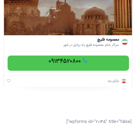
معصومه قلیچ
سرکار خانم معصومه قلیچ یک وکیل در شهر
09134520800
وکیل یزد
[wpforms id="20145" title="false"]