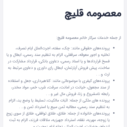
معصومه قلیچ
از جمله خدمات سرکار خانم معصومه قلیچ:
پرونده‌های حقوقی
مانند: چک، سفته، اجرت‌المثل ایام تصرف،
تخلیه و اجور معوقه، سرقفلی، الزام به تنظیم سند رسمی، ابطال و یا
فسخ قراردادها و یا اسناد رسمی، دعاوی بانکی، قرارداد مشارکت در
ساخت، پیش فروش آپارتمان، ابطال رای داوری و دعاوی مرتبط به
ارث و… .
پرونده‌های کیفری
با موضوعاتی مانند: کلاهبرداری، جعل و استفاده
از سند مجعول، خیانت در امانت، سرقت، شرب خمر، مواد مخدر،
رابطه نامشروع و زنا، فروش مال غیر و… .
پرونده های ملکی از جمله: اثبات مالکیت، تسلیط یا وضع ید، الزام
به تنظیم سند رسمی، مطالبه ثمن مبیع یا استرداد ثمن و… .
پرونده‌های خانواده از جمله: طلاق، طلاق توافقی، طلاق از سوی زوج
یا زوجه، مهریه، نفقه، استرداد جهیزیه، ملاقات فرزند، الزام به ثبت
ازدواج، حضانت، اجرت المثل، نحله ایام زوجیت و… .