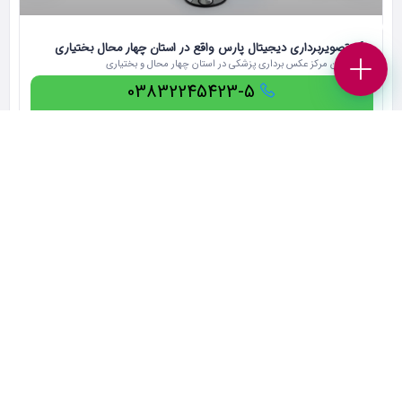
مرکز تصویربرداری دیجیتال پارس واقع در استان چهار محال بختیاری
فر
بزرگ ترین مرکز عکس برداری پزشکی در استان چهار محال و بختیاری
آر
03832245423-5
بسته است
کسب و کارهای برند