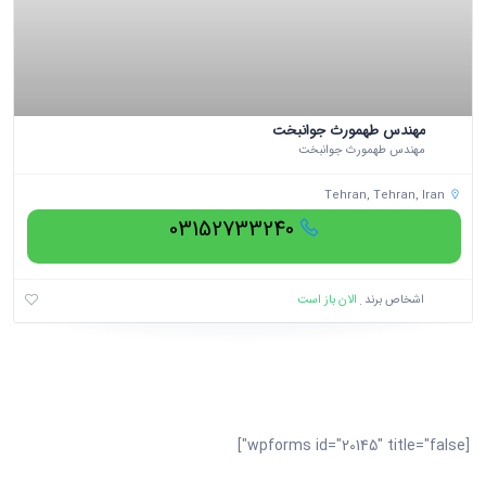
مهندس طهمورث جوانبخت
مهندس طهمورث جوانبخت
Tehran, Tehran, Iran
03152733240
الان باز است
اشخاص برند
[wpforms id="20145" title="false"]