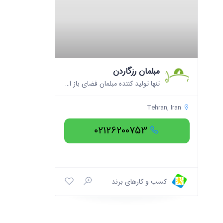
مبلمان رزگاردن
تنها تولید کننده مبلمان فضای باز از جنس آلومینیوم وحصیر پلی راتان
Tehran, Iran
02126200753
کسب و کارهای برند