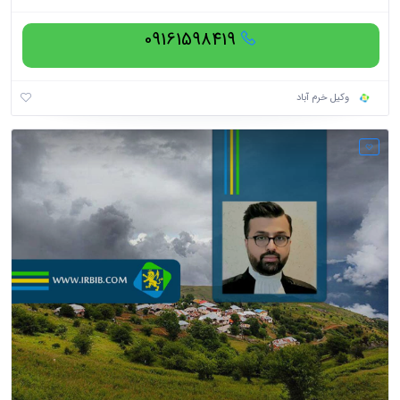
09161598419
وکیل خرم آباد