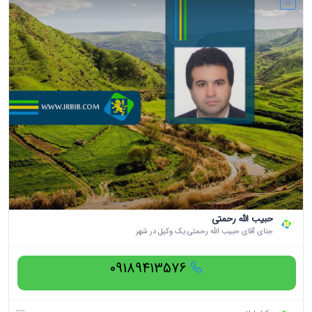
حبیب الله رحمتی
جنای آقای حبیب الله رحمتی یک وکیل در شهر
09189413576