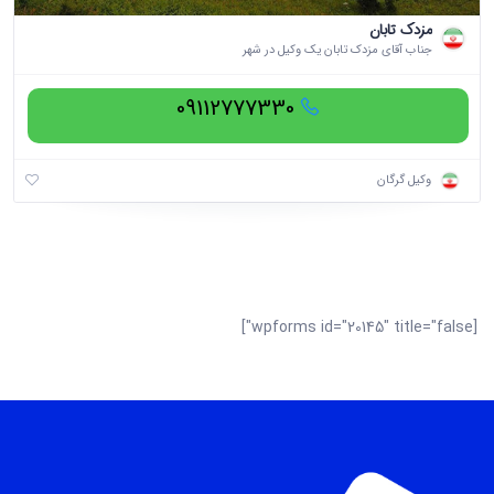
مزدک تابان
جناب آقای مزدک تابان یک وکیل در شهر
09112777330
وکیل گرگان
[wpforms id="20145" title="false"]