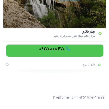
مهناز باقری
سرکار خانم مهناز باقری یک وکیل در شهر
09170808470
وکیل یاسوج
[wpforms id="20145" title="false"]