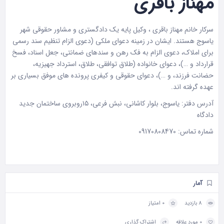
مهناز باقری
سرکار خانم مهناز باقری ، وکیل پایه یک دادگستری و مشاور حقوقی شهر
یاسوج هستند. ایشان در زمینه دعوای ملکی (دعوی الزام تنظیم سند رسمی
‌برای املاک، دعوی الزام به فک رهن و سندهای ضمانتی، جعل اسناد، فسخ
قرارداد و …)، دعوای خانواده (طلاق توافقی، طلاق، استرداد جهیزیه،
حضانت فرزند، و …)، دعوای حقوقی و کیفری پرونده‌ های موفق بسیاری بر
عهده گرفته اند.
آدرس دفتر: یاسوج، بلوار کاشانی، نبش فرعی، ۱۵روبروی ساختمان جدید
دادگاه
شماره تماس: 09170808470
آمار
8 بازدید
0 امتیاز
0 مورد علاقه
اشتراک گذاری