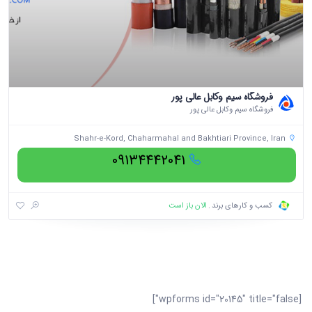
فروشگاه سیم وکابل عالی پور
فروشگاه سیم وکابل عالی پور
Shahr-e-Kord, Chaharmahal and Bakhtiari Province, Iran
09134442041
الان باز است
کسب و کارهای برند
[wpforms id="20145" title="false"]