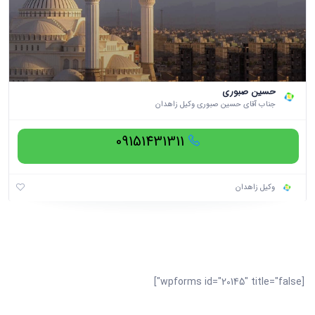
حسین صبوری
جناب آقای حسین صبوری وکیل زاهدان
09151431311
وکیل زاهدان
[wpforms id="20145" title="false"]