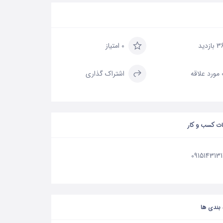
 بازدید
0 امتیاز
علاقه
اشتراک گذاری
ات کسب و کار
0915143131
بندی ها