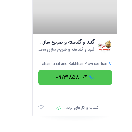
گنبد و گلدسته و ضریح سازی محمد رسول الله
گنبد و گلدسته و ضریح سازی محمد رسول الله
Shahr-e-Kord, Chaharmahal and Bakhtiari Province, Iran
۰۹۱۳۱۸۵۸۰۰۴
کسب و کارهای برند
الان باز است