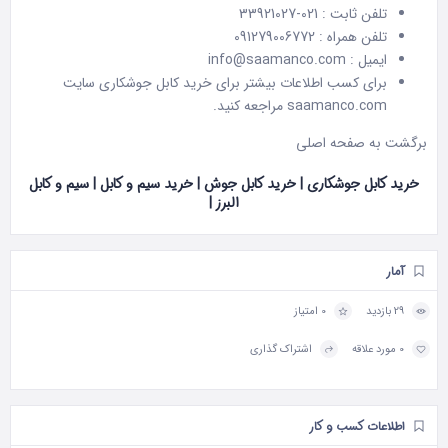
تلفن ثابت : 021-33921027
تلفن همراه : 091279006772
ایمیل : info@saamanco.com
برای کسب اطلاعات بیشتر برای خرید کابل جوشکاری سایت
saamanco.com
مراجعه کنید.
برگشت به
صفحه اصلی
خرید کابل جوشکاری | خرید کابل جوش | خرید سیم و کابل | سیم و کابل
البرز |
آمار
29 بازدید
0 امتیاز
0 مورد علاقه
اشتراک گذاری
اطلاعات کسب و کار