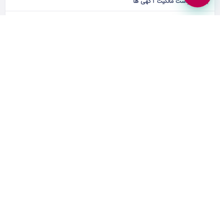
درخواست مالکیت آگهی ها
این کسب و کار برای شماست؟
درخواست مالکیت آگهی بهترین راه مدیریت و محافظت از کسب و کار
خودتان است.
آگهی های مشابه