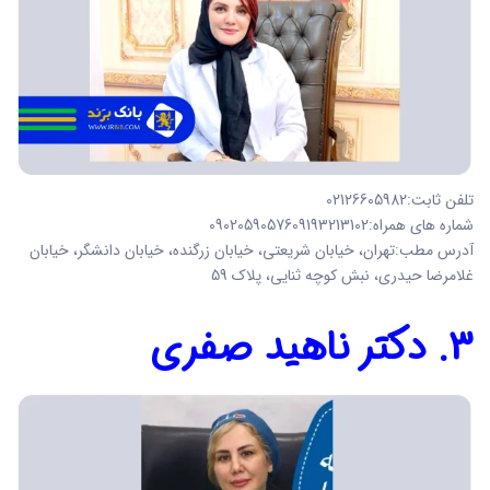
تلفن ثابت:02126605982
شماره های همراه:0902059057609193213102
آدرس مطب:تهران، خیابان شریعتی، خیابان زرگنده، خیابان دانشگر، خیابان
غلامرضا حیدری، نبش کوچه ثنایی، پلاک 59
3. دکتر ناهید صفری