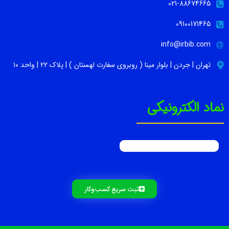
021-88674665
09100171465
info@irbib.com
تهران | جردن | بلوار مینا ( روبروی سفارت لهستان ) | پلاک ۲۲ | واحد ۱۰
نماد الکترونیکی
ثبت سریع کسب‌و‌کار