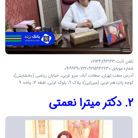
تلفن ثابت:02144893163
شماره موبایل:0919969072209215942730
آدرس مطب:تهران، سعادت آباد، سرو غربی، خیابان ریاضی (بخشایش)،
کوچه پانزدهم غربی (میرزایی)، پلاک 9، بلوک غربی، طبقه 3، واحد 9
2. دکتر میترا نعمتی