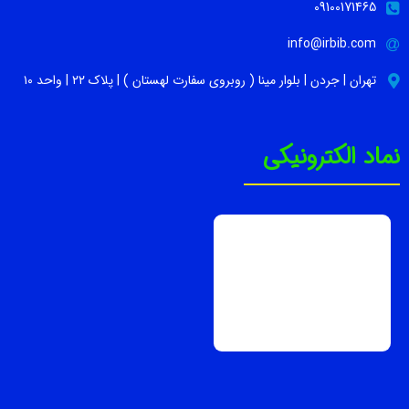
09100171465
info@irbib.com
تهران | جردن | بلوار مینا ( روبروی سفارت لهستان ) | پلاک ۲۲ | واحد ۱۰
نماد الکترونیکی