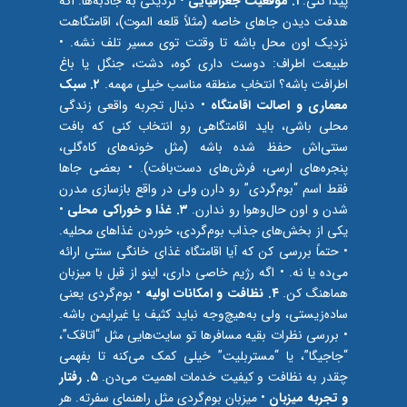
پیدا کنی:
۱. موقعیت جغرافیایی
• نزدیکی به جاذبه‌ها: اگه
هدفت دیدن جاهای خاصه (مثلاً قلعه الموت)، اقامتگاهت
نزدیک اون محل باشه تا وقتت توی مسیر تلف نشه. •
طبیعت اطراف: دوست داری کوه، دشت، جنگل یا باغ
اطرافت باشه؟ انتخاب منطقه مناسب خیلی مهمه.
۲. سبک
معماری و اصالت اقامتگاه
• دنبال تجربه واقعی زندگی
محلی باشی، باید اقامتگاهی رو انتخاب کنی که بافت
سنتی‌اش حفظ شده باشه (مثل خونه‌های کاه‌گلی،
پنجره‌های ارسی، فرش‌های دست‌بافت). • بعضی جاها
فقط اسم “بوم‌گردی” رو دارن ولی در واقع بازسازی مدرن
شدن و اون حال‌و‌هوا رو ندارن.
۳. غذا و خوراکی محلی
•
یکی از بخش‌های جذاب بوم‌گردی، خوردن غذاهای محلیه.
• حتماً بررسی کن که آیا اقامتگاه غذای خانگی سنتی ارائه
می‌ده یا نه. • اگه رژیم خاصی داری، اینو از قبل با میزبان
هماهنگ کن.
۴. نظافت و امکانات اولیه
• بوم‌گردی یعنی
ساده‌زیستی، ولی به‌هیچ‌وجه نباید کثیف یا غیرایمن باشه.
• بررسی نظرات بقیه مسافرها تو سایت‌هایی مثل “اتاقک”،
“جاجیگا”، یا “مستربلیت” خیلی کمک می‌کنه تا بفهمی
چقدر به نظافت و کیفیت خدمات اهمیت می‌دن.
۵. رفتار
و تجربه میزبان
• میزبان بوم‌گردی مثل راهنمای سفرته. هر