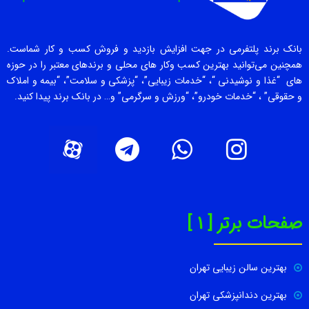
بانک برند پلتفرمی در جهت افزایش بازدید و فروش کسب و کار شماست.
همچنین می‌توانید بهترین کسب وکار های محلی و برندهای معتبر را در حوزه
های “غذا و نوشیدنی “، “خدمات زیبایی”، “پزشکی و سلامت”، “بیمه و املاک
و حقوقی” ، “خدمات خودرو”، “ورزش و سرگرمی” و… در بانک برند پیدا کنید.
صفحات برتر [ 1 ]
بهترین سالن زیبایی تهران
بهترین دندانپزشکی تهران