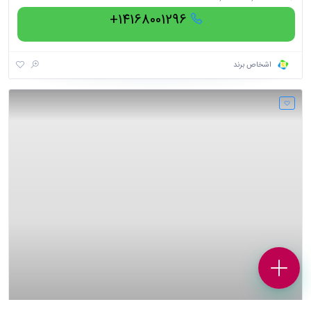
14168001296+
اشخاص برند