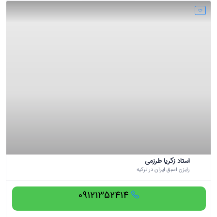
استاد زکریا طرزمی
رایزن اسبق ایران در ترکیه
09121352414