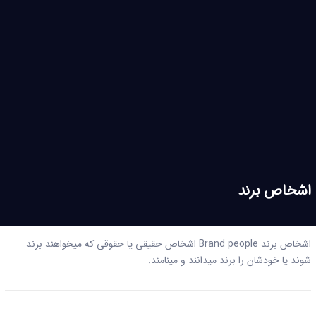
اشخاص برند
اشخاص برند Brand people اشخاص حقیقی یا حقوقی که میخواهند برند
شوند یا خودشان را برند میدانند و مینامند.