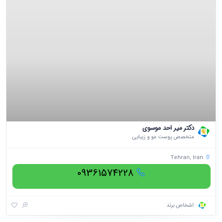
دکتر میر احد موسوی
متخصص پوست مو و زیبایی
Tehran, Iran
09361574228
اشخاص برند