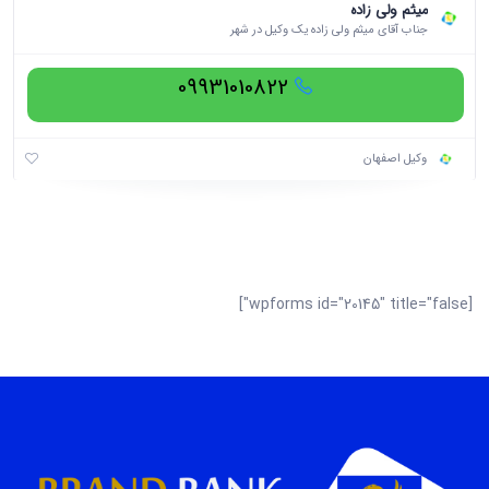
میثم ولی‌ زاده
جناب آقای میثم ولی زاده یک وکیل در شهر
09931010822
وکیل اصفهان
[wpforms id="20145" title="false"]