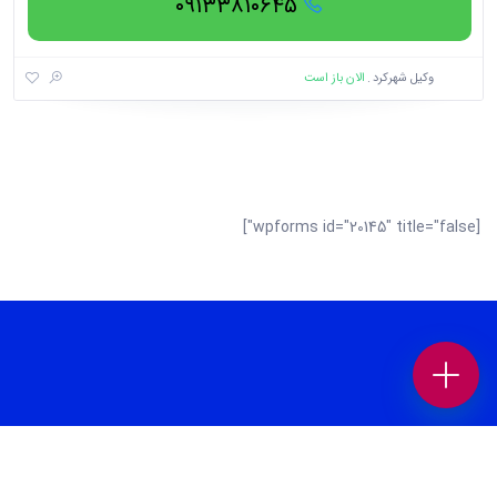
۰۹۱۳۳۸۱۰۶۴5
الان باز است
وکیل شهرکرد
[wpforms id="20145" title="false"]