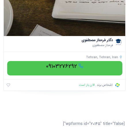
دکتر فرحناز مصطفوی
فرحناز مصطفوی
Tehran, Tehran, Iran
09103276292
الان باز است
اشخاص برند
[wpforms id="20145" title="false"]